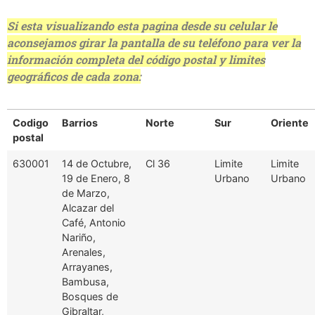
Si esta visualizando esta pagina desde su celular le
aconsejamos girar la pantalla de su teléfono para ver la
información completa del código postal y limites
geográficos de cada zona:
Codigo
Barrios
Norte
Sur
Oriente
postal
630001
14 de Octubre,
Cl 36
Limite
Limite
19 de Enero, 8
Urbano
Urbano
de Marzo,
Alcazar del
Café, Antonio
Nariño,
Arenales,
Arrayanes,
Bambusa,
Bosques de
Gibraltar,