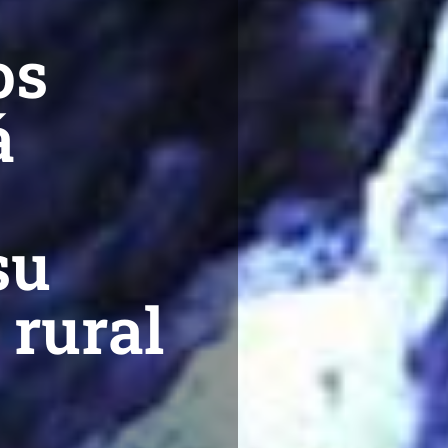
os
á
su
 rural