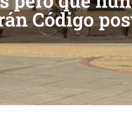
es pero que nu
rán Código post