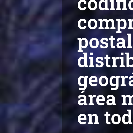
codifi
compr
postal
distri
geogr
área m
en tod