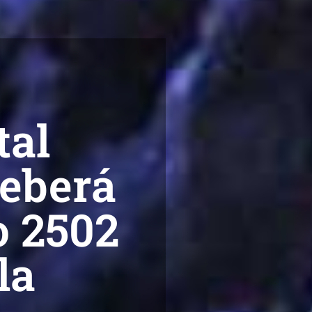
tal
deberá
o 2502
la