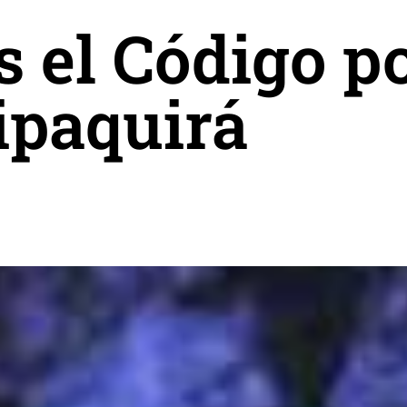
s el Código p
ipaquirá