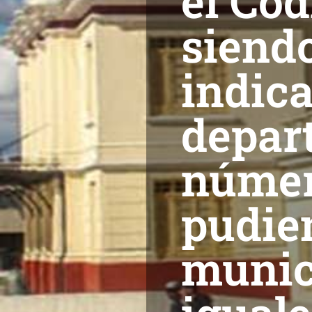
el Cód
siendo
indica
depart
númer
pudien
munic