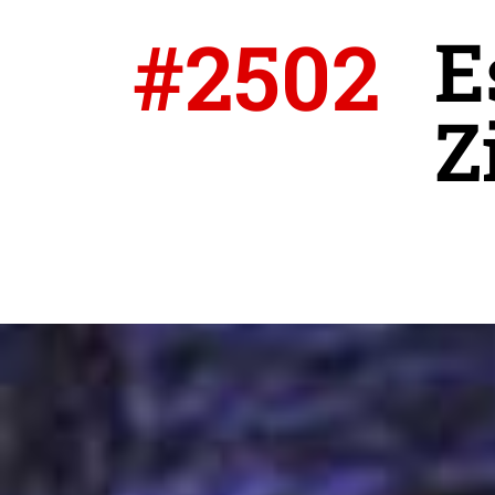
#2502
E
Z