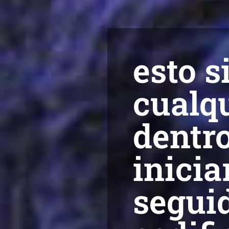
esto s
cualqu
dentro
inicia
seguid