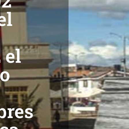
02
el
 el
io
bres