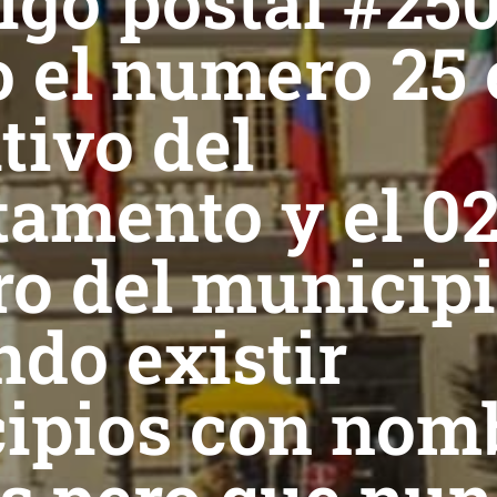
igo postal #25
 el numero 25 
tivo del
amento y el 02
o del municip
do existir
ipios con nom