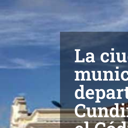
La ci
munic
depar
Cundi