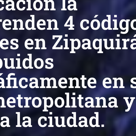
cación la
enden 4 códig
es en Zipaquir
buidos
áficamente en 
etropolitana y
a la ciudad.