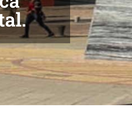
nca
al.