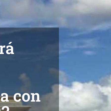
rá
a con