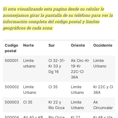
Si esta visualizando esta pagina desde su celular le
aconsejamos girar la pantalla de su teléfono para ver la
información completa del código postal y limites
geográficos de cada zona:
Codigo
Norte
Sur
Oriente
Occidente
postal
500001
Limite
Cl 32-31-
Ak Circ-Kr
Limite
urbano
Kr 33 y
19-Kr
Urbano
Dg 16
22C-Cl
36A
500002
Limite
Cl 35
Limite
Kr 22C y Cl
Urbano
Urbano
36A
500003
Cl 35
Kr 22 y
Limite
Ak
Rio Ocoa
Urbano
Circunvalar
500004
AV 40 y KR
Rio Ocoa
Kr 22
Kr 48 y Via