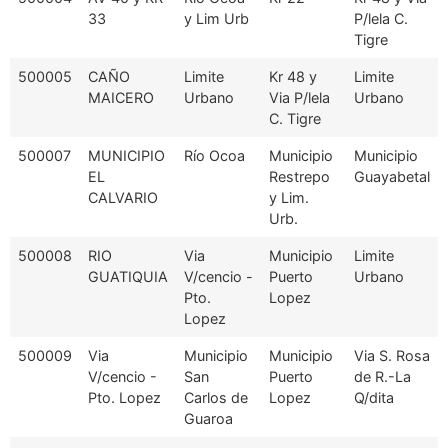
33
y Lim Urb
P/lela C.
Tigre
500005
CAÑO
Limite
Kr 48 y
Limite
MAICERO
Urbano
Via P/lela
Urbano
C. Tigre
500007
MUNICIPIO
Río Ocoa
Municipio
Municipio
EL
Restrepo
Guayabetal
CALVARIO
y Lim.
Urb.
500008
RIO
Via
Municipio
Limite
GUATIQUIA
V/cencio -
Puerto
Urbano
Pto.
Lopez
Lopez
500009
Via
Municipio
Municipio
Via S. Rosa
V/cencio -
San
Puerto
de R.-La
Pto. Lopez
Carlos de
Lopez
Q/dita
Guaroa