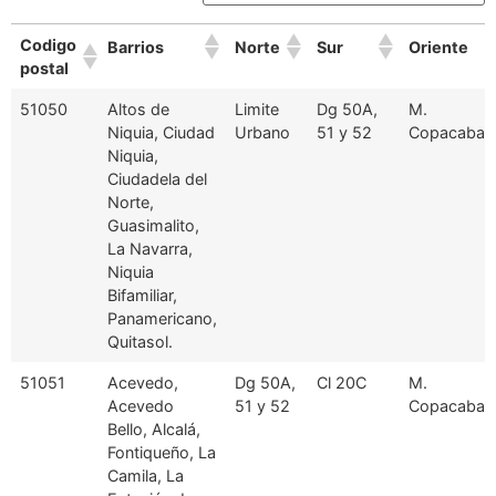
Codigo
Barrios
Norte
Sur
Oriente
postal
Codigo
Barrios
Norte
Sur
Oriente
51050
Altos de
Limite
Dg 50A,
M.
postal
Niquia, Ciudad
Urbano
51 y 52
Copacaban
Niquia,
Ciudadela del
Norte,
Guasimalito,
La Navarra,
Niquia
Bifamiliar,
Panamericano,
Quitasol.
51051
Acevedo,
Dg 50A,
Cl 20C
M.
Acevedo
51 y 52
Copacaban
Bello, Alcalá,
Fontiqueño, La
Camila, La