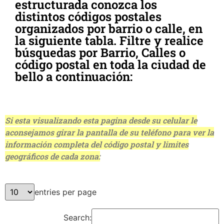
estructurada conozca los
distintos códigos postales
organizados por barrio o calle, en
la siguiente tabla. Filtre y realice
búsquedas por Barrio, Calles o
código postal en toda la ciudad de
bello a continuación:
Si esta visualizando esta pagina desde su celular le
aconsejamos girar la pantalla de su teléfono para ver la
información completa del código postal y limites
geográficos de cada zona:
entries per page
Search: