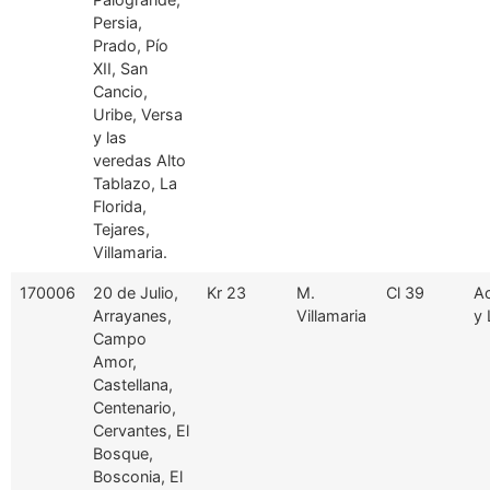
Persia,
Prado, Pío
XII, San
Cancio,
Uribe, Versa
y las
veredas Alto
Tablazo, La
Florida,
Tejares,
Villamaria.
170006
20 de Julio,
Kr 23
M.
Cl 39
Ac
Arrayanes,
Villamaria
y 
Campo
Amor,
Castellana,
Centenario,
Cervantes, El
Bosque,
Bosconia, El