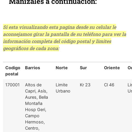
Manizales a continuación:
Si esta visualizando esta pagina desde su celular le
aconsejamos girar la pantalla de su teléfono para ver la
información completa del código postal y limites
geográficos de cada zona:
Codigo
Barrios
Norte
Sur
Oriente
O
postal
170001
Altos de
Limite
Kr 23
Cl 46
Li
Capri, Asís,
Urbano
U
Aures, Bella
Montaña
Hosp Geri,
Campo
Hermoso,
Centro,