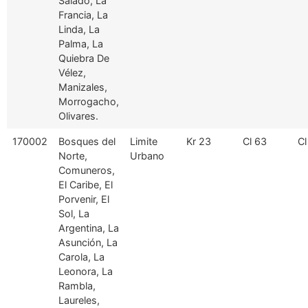
Salado, La
Francia, La
Linda, La
Palma, La
Quiebra De
Vélez,
Manizales,
Morrogacho,
Olivares.
170002
Bosques del
Limite
Kr 23
Cl 63
Cl
Norte,
Urbano
Comuneros,
El Caribe, El
Porvenir, El
Sol, La
Argentina, La
Asunción, La
Carola, La
Leonora, La
Rambla,
Laureles,