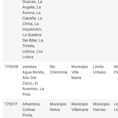
Guacas, La
Argelia, La
Aurora, La
Cabaña, La
China, La
Inquisición,
La Quiebra
Del Billar, La
Trinida,
Lisboa, Los
Lobos
170009
veredas
Rio
Municipio
Limite
Mu
Agua Bonita,
Chinchiná
Villa
Urbano
Pa
Alto Del
Maria
Zarzo, El
Aventino, La
Pola.
170017
Alhambra,
Municipio
Municipio
Municipio
Li
Colinas
Neiva
Villamaria
Herveo
U
Porta,