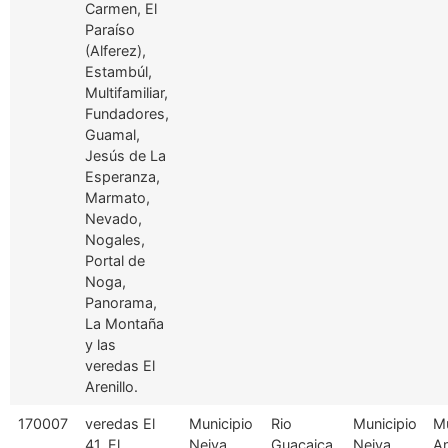
Carmen, El
Paraíso
(Alferez),
Estambúl,
Multifamiliar,
Fundadores,
Guamal,
Jesús de La
Esperanza,
Marmato,
Nevado,
Nogales,
Portal de
Noga,
Panorama,
La Montaña
y las
veredas El
Arenillo.
170007
veredas El
Municipio
Rio
Municipio
Mu
41, El
Neiva
Guacaica
Neiva
A