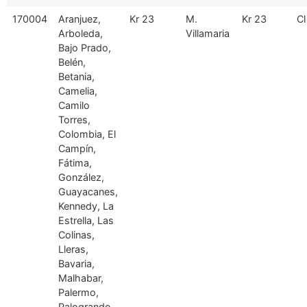
170004
Aranjuez,
Kr 23
M.
Kr 23
Cl
Arboleda,
Villamaria
Bajo Prado,
Belén,
Betania,
Camelia,
Camilo
Torres,
Colombia, El
Campín,
Fátima,
González,
Guayacanes,
Kennedy, La
Estrella, Las
Colinas,
Lleras,
Bavaria,
Malhabar,
Palermo,
Palogrande,